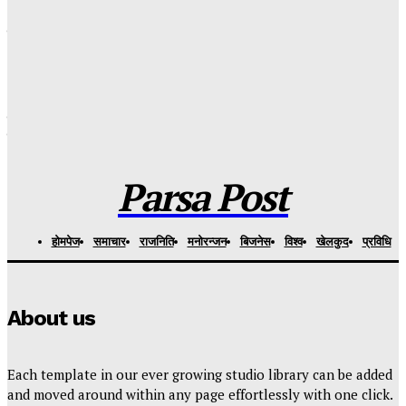
११ सयभन्दा बढीलाई नयाँ जीवनको सहारा : रोटरी महावीर जयपुर फुट
केन्द्रद्वारा निःशुल्क कृत्रिम हात–खुट्टा वितरण
Parsa Post
-
३ दिन अगाडि
साउन आत्मशुद्धि, सेवा र प्रकृति संरक्षणको सन्देश बोकेको पवित्र महिना :
बिमल सर्राफ
Parsa Post
-
३ दिन अगाडि
Parsa Post
हाेमपेज
समाचार
राजनिति
मनाेरन्जन
बिजनेस
विश्व
खेलकुद
प्रविधि
About us
Each template in our ever growing studio library can be added
and moved around within any page effortlessly with one click.