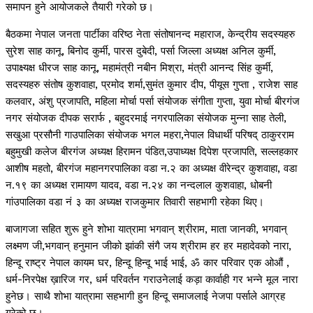
समापन हुने आयोजकले तैयारी गरेको छ।
बैठकमा नेपाल जनता पार्टीका वरिष्ठ नेता संतोषानन्द महाराज, केन्द्रीय सदस्यहरु
सुरेश साह कानू, बिनोद कुर्मी, पारस दुबेदी, पर्सा जिल्ला अध्यक्ष अनिल कुर्मी,
उपाक्ष्यक्ष धीरज साह कानू, महामंत्री नबीन मिश्रा, मंत्री आनन्द सिंह कुर्मी,
सदस्यहरु संतोष कुशवाहा, प्रमोद शर्मा,सुमंत कुमार दीप, पीयूस गुप्ता , राजेश साह
कलवार, अंशु प्रजापति, महिला मोर्चा पर्सा संयोजक संगीता गुप्ता, युवा मोर्चा बीरगंज
नगर संयोजक दीपक सरार्फ , बहुदरमाई नगरपालिका संयोजक मुन्ना साह तेली,
सखुआ प्रसौनी गाउपालिका संयोजक भगल महरा,नेपाल विधार्थी परिषद् ठाकुरराम
बहुमुखी कलेज बीरगंज अध्यक्ष हिरामन पंडित,उपाध्यक्ष दिपेश प्रजापति, सल्लहकार
आशीष महतो, बीरगंज महानगरपालिका वडा न.२ का अध्यक्ष वीरेन्द्र कुशवाहा, वडा
न.१९ का अध्यक्ष रामायण यादव, वडा न.२४ का नन्दलाल कुशवाहा, धोबनी
गांउपालिका वडा नं ३ का अध्यक्ष राजकुमार तिवारी सहभागी रहेका थिए।
बाजागजा सहित शुरू हुने शोभा यात्रामा भगवान् श्रीराम, माता जानकी, भगवान्
लक्ष्मण जी,भगवान् हनुमान जीको झांकी संगै जय श्रीराम हर हर महादेवको नारा,
हिन्दू राष्ट्र नेपाल कायम घर, हिन्दू हिन्दू भाई भाई, ॐ कार परिवार एक ओऔं ,
धर्म-निरपेक्ष ख़ारिज गर, धर्म परिवर्तन गराउनेलाई कड़ा कार्वाही गर भन्ने मूल नारा
हुनेछ। साथै शोभा यात्रामा सहभागी हुन हिन्दू समाजलाई नेजपा पर्साले आग्रह