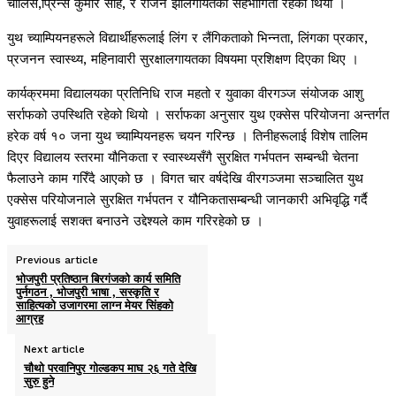
चालिसे,प्रिन्स कुमार साह, र राजन झालगायतको सहभागिता रहेको थियो ।
युथ च्याम्पियनहरूले विद्यार्थीहरूलाई लिंग र लैंगिकताको भिन्नता, लिंगका प्रकार,
प्रजनन स्वास्थ्य, महिनावारी सुरक्षालगायतका विषयमा प्रशिक्षण दिएका थिए ।
कार्यक्रममा विद्यालयका प्रतिनिधि राज महतो र युवाका वीरगञ्ज संयोजक आशु
सर्राफको उपस्थिति रहेको थियो । सर्राफका अनुसार युथ एक्सेस परियोजना अन्तर्गत
हरेक वर्ष १० जना युथ च्याम्पियनहरू चयन गरिन्छ । तिनीहरूलाई विशेष तालिम
दिएर विद्यालय स्तरमा यौनिकता र स्वास्थ्यसँगै सुरक्षित गर्भपतन सम्बन्धी चेतना
फैलाउने काम गरिँदै आएको छ । विगत चार वर्षदेखि वीरगञ्जमा सञ्चालित युथ
एक्सेस परियोजनाले सुरक्षित गर्भपतन र यौनिकतासम्बन्धी जानकारी अभिवृद्धि गर्दै
युवाहरूलाई सशक्त बनाउने उद्देश्यले काम गरिरहेको छ ।
Previous article
भोजपुरी प्रतिष्ठान बिरगंजको कार्य समिति
पुर्नगठन , भोजपुरी भाषा , सस्कृति र
साहित्यको उजागरमा लाग्न मेयर सिंहको
आग्रह
Next article
चौथो परवानिपुर गोल्डकप माघ २६ गते देखि
सुरु हुने