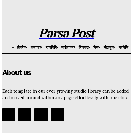
बिरगंजमा नियमित बजार अनुगमन : दर्ताविहीन मिठाई उद्योगलाई रु.५० हजार
जरिवाना , बिग्रिएको रसवरी र मिल्क केक नष्ट
Parsa Post
-
१ दिन अगाडि
Parsa Post
हाेमपेज
समाचार
राजनिति
मनाेरन्जन
बिजनेस
विश्व
खेलकुद
प्रविधि
About us
Each template in our ever growing studio library can be added
and moved around within any page effortlessly with one click.