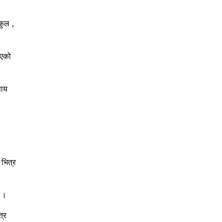
कुल ,
ईएको
साय
 भित्र
ो ।
त्र