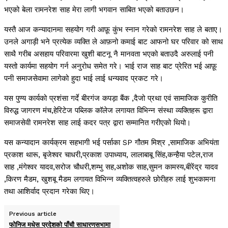
भएको बेला रामनरेश साह मेरा लागी भगवान साबित भएको बताउछन।
यस्तै आज कन्यादानमा सहयोग गरी आफ़ू कुंभ स्नान गरेको रामनरेश साह ले बताए।
उनले अगाड़ी भने प्रत्येक व्यक्ति ले आफ़नो कमाई बाट आफनो घर परिवार को साथ
साथै गरीब असहाय परिवारमा खुशी बाटनू नै मानवता भएको बताउदै अरुलाई पनी
यस्तो कार्यमा सहयोग गर्न अनुरोध समेत गरे। भाई राज साह बाट प्रेरित भई आफ़ू
पनी समाजसेवामा लागेको हुदा भाई लाई धन्यवाद प्रकट गरे।
यस पुण्य कार्यको प्रशंसा गर्दे बीरगंज कपड़ा बैंक ,दैजो प्रथा एवं सामाजिक कुरीति
विरुद्ध जागरण मंच,हेरिटेज पब्लिक कॉलेज लगायत विभिन्न संस्था व्यक्तिहरू द्वारा
समाजसेवी रामनरेश साह लाई कदर पत्र द्वारा सम्मानित गरीएको थियो।
यस कन्यादान कार्यक्रम सहभागी भई पर्साका SP गौतम मिश्र ,सामाजिक अभियंता
प्रकाश थारू, बृजेश्वर चाधरी,प्रकाश उपाध्याय, लालाबाबू सिंह,कन्हैया पटेल,राज
साह ,मंगेश्वर यादव,सरोज चौधरी,शम्भु सह,अशोक साह,सुमन कामस्य,बीरेंद्र यादव
,किरण मैडम, खुशबू मैडम लगायत विभिन्न व्यक्तित्वहरुले छोरीहरु लाई शुभकामना
तथा आशिर्वाद प्रदान गरेका थिए।
Previous article
फोनिज मधेस प्रदेशको पाँचौ साधारणसभामा