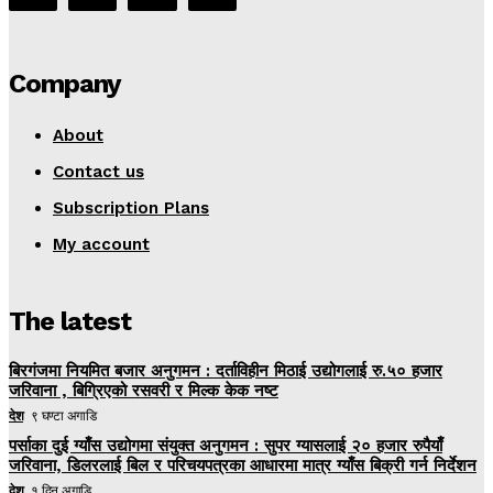
Company
About
Contact us
Subscription Plans
My account
The latest
बिरगंजमा नियमित बजार अनुगमन : दर्ताविहीन मिठाई उद्योगलाई रु.५० हजार
जरिवाना , बिग्रिएको रसवरी र मिल्क केक नष्ट
देश
९ घण्टा अगाडि
पर्साका दुई ग्याँस उद्योगमा संयुक्त अनुगमन : सुपर ग्यासलाई २० हजार रुपैयाँ
जरिवाना, डिलरलाई बिल र परिचयपत्रका आधारमा मात्र ग्याँस बिक्री गर्न निर्देशन
देश
१ दिन अगाडि