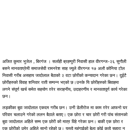
अजित कुमार भुजेल , बिरगंज । सर्लाही ब्रहम्पुरी निवासी हाल वीरगन्ज-२६ सुगौली
बसने मानवताप्रेमी समाजसेवी रामनरेश साह ज्युले वीरगन्ज १७ अलौ कोनिया टोल
निवासी गरीब असहाय जादोलाल बैठाको २ वटा छोरीको कन्यादान गरेका छन। दुईटै
छोरीहरुको विवाह शनिवार राती सम्पन्न भएको छ।उनके यि छोरीहरुको बिवाहमा
लगने संपूर्ण खर्च समेत सहयोग ग़रेर सराहनीय, उदाहरणीय र मानवतापूर्ण कार्य गरेका
छन।
लड़कीका बुवा जादोलाल एकदम गरीब छन। उनी डेलीरोज मा काम ग़रेर आफनो घर
परिवार चलाउने गरेको ललन बैठाले बताए। एक छोरा र चार छोरी गरी पांच संतानको
बुवा जादोलाल अहिले सम्म एक छोरी को मात्र विहे गरेका छन। बाकी एक छोरा र
एक छोरीको उमेर अहिले सानो रहेको छ। यस्तो महंगाईको बेला कोई कतो सहारा न