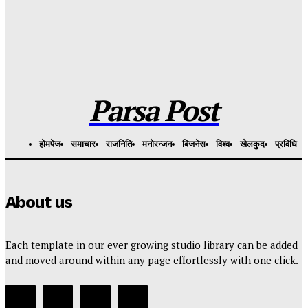
Parsa Post
-
२ दिन अगाडि
११ सयभन्दा बढीलाई नयाँ जीवनको सहारा : रोटरी महावीर जयपुर फुट
केन्द्रद्वारा निःशुल्क कृत्रिम हात–खुट्टा वितरण
Parsa Post
-
३ दिन अगाडि
Parsa Post
हाेमपेज
समाचार
राजनिति
मनाेरन्जन
बिजनेस
विश्व
खेलकुद
प्रविधि
About us
Each template in our ever growing studio library can be added
and moved around within any page effortlessly with one click.