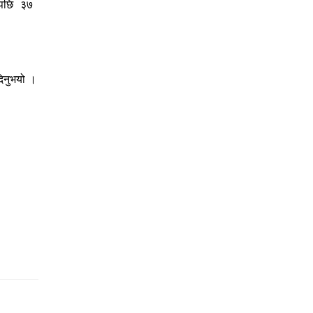
एपछि ३७
दिनुभयो ।