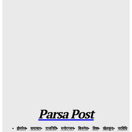
पर्साका दुई ग्याँस उद्योगमा संयुक्त अनुगमन : सुपर ग्यासलाई २० हजार रुपैयाँ
जरिवाना, डिलरलाई बिल र परिचयपत्रका आधारमा मात्र ग्याँस बिक्री गर्न
निर्देशन
Parsa Post
-
१ दिन अगाडि
पहिलो प्रयासमै आईओई प्रवेश परीक्षामा सफलता, हरि खेतान बहुमुखी
कलेजका अमित बर्णवाललाई पूर्ण छात्रवृत्ति
Parsa Post
-
१ दिन अगाडि
११ सयभन्दा बढीलाई नयाँ जीवनको सहारा : रोटरी महावीर जयपुर फुट
केन्द्रद्वारा निःशुल्क कृत्रिम हात–खुट्टा वितरण
Parsa Post
-
३ दिन अगाडि
Parsa Post
हाेमपेज
समाचार
राजनिति
मनाेरन्जन
बिजनेस
विश्व
खेलकुद
प्रविधि