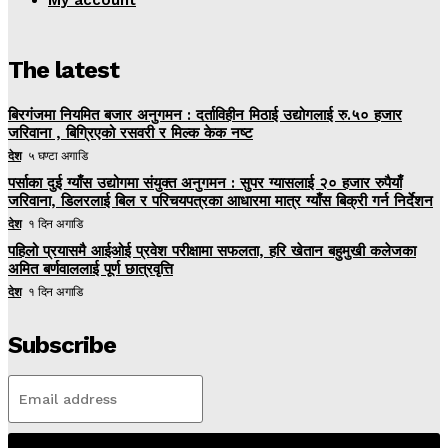
My account
The latest
बिरगंजमा नियमित बजार अनुगमन : दर्ताविहीन मिठाई उद्योगलाई रु.५० हजार
जरिवाना , बिग्रिएको रसवरी र मिल्क केक नष्ट
देश
५ घण्टा अगाडि
पर्साका दुई ग्याँस उद्योगमा संयुक्त अनुगमन : सुपर ग्यासलाई २० हजार रुपैयाँ
जरिवाना, डिलरलाई बिल र परिचयपत्रका आधारमा मात्र ग्याँस बिक्री गर्न निर्देशन
देश
१ दिन अगाडि
पहिलो प्रयासमै आईओई प्रवेश परीक्षामा सफलता, हरि खेतान बहुमुखी कलेजका
अमित बर्णवाललाई पूर्ण छात्रवृत्ति
देश
१ दिन अगाडि
Subscribe