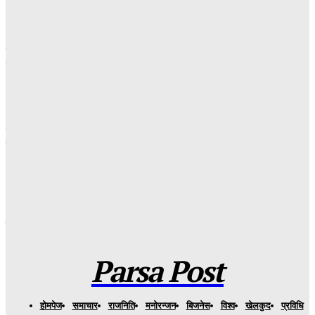
Parsa Post
-
१ दिन अगाडि
साउन आत्मशुद्धि, सेवा र प्रकृति संरक्षणको सन्देश बोकेको पवित्र महिना :
बिमल सर्राफ
Parsa Post
-
१ दिन अगाडि
नवनियुक्त एसपी पवन भट्टराईसँग ग्रीनसिटीको परिचयात्मक अन्तरक्रिया,
समुदाय–प्रहरी सहकार्यलाई थप प्रभावकारी बनाउने प्रतिबद्धता
Parsa Post
-
१ दिन अगाडि
भ्रष्टाचारबारे प्रश्न उठेपछि विवाद : बाराको प्रसौनी–३ का वडा अध्यक्ष
छोटेलाल साह कुटिए, वीरगञ्जमा उपचाररत
Parsa Post
-
२ दिन अगाडि
Parsa Post
हाेमपेज
समाचार
राजनिति
मनाेरन्जन
बिजनेस
विश्व
खेलकुद
प्रविधि