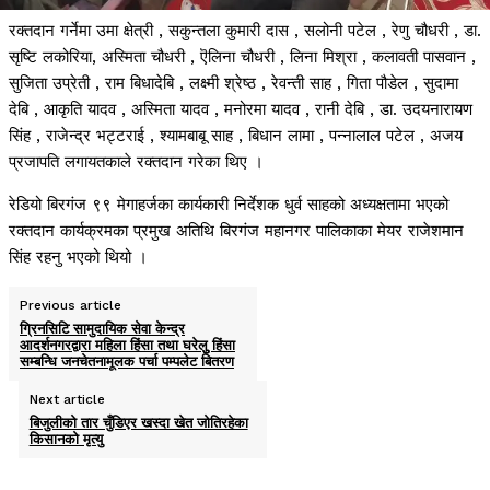
रक्तदान गर्नेमा उमा क्षेत्री , सकुन्तला कुमारी दास , सलोनी पटेल , रेणु चौधरी , डा.
सृष्टि लकोरिया, अस्मिता चौधरी , ऎलिना चौधरी , लिना मिश्रा , कलावती पासवान ,
सुजिता उप्रेती , राम बिधादेबि , लक्ष्मी श्रेष्ठ , रेवन्ती साह , गिता पौडेल , सुदामा
देबि , आकृति यादव , अस्मिता यादव , मनोरमा यादव , रानी देबि , डा. उदयनारायण
सिंह , राजेन्द्र भट्टराई , श्यामबाबू साह , बिधान लामा , पन्नालाल पटेल , अजय
प्रजापति लगायतकाले रक्तदान गरेका थिए ।
रेडियो बिरगंज ९९ मेगाहर्जका कार्यकारी निर्देशक धुर्व साहको अध्यक्षतामा भएको
रक्तदान कार्यक्रमका प्रमुख अतिथि बिरगंज महानगर पालिकाका मेयर राजेशमान
सिंह रहनु भएको थियो ।
Previous article
ग्रिनसिटि सामुदायिक सेवा केन्द्र
आदर्शनगरद्वारा महिला हिंसा तथा घरेलुु हिंसा
सम्बन्धि जनचेतनामूलक पर्चा पम्पलेट बितरण
Next article
बिजुलीको तार चुँडिएर खस्दा खेत जोतिरहेका
किसानको मृत्यु