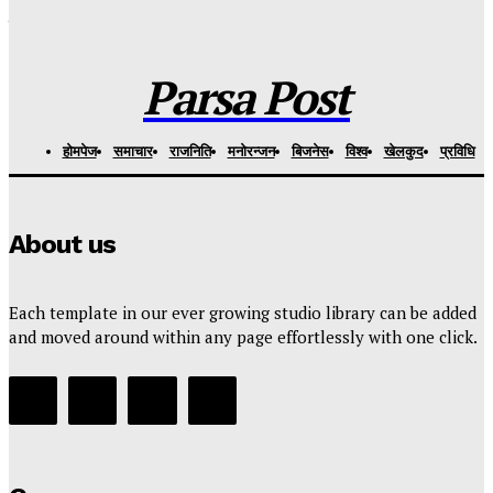
११ सयभन्दा बढीलाई नयाँ जीवनको सहारा : रोटरी महावीर जयपुर फुट
केन्द्रद्वारा निःशुल्क कृत्रिम हात–खुट्टा वितरण
Parsa Post
-
४ दिन अगाडि
Parsa Post
हाेमपेज
समाचार
राजनिति
मनाेरन्जन
बिजनेस
विश्व
खेलकुद
प्रविधि
About us
Each template in our ever growing studio library can be added
and moved around within any page effortlessly with one click.