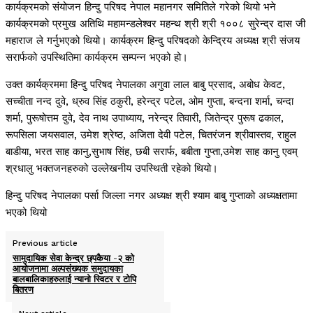
कार्यक्रमको संयोजन हिन्दु परिषद नेपाल महानगर समितिले गरेको थियो भने
कार्यक्रमको प्रमुख अतिथि महामन्डलेश्वर महन्थ श्री श्री १००८ सुरेन्द्र दास जी
महाराज ले गर्नुभएको थियो। कार्यक्रम हिन्दु परिषदको केन्द्रिय अध्यक्ष श्री संजय
सरार्फको उपस्थितिमा कार्यक्रम सम्पन्न भएको हो।
उक्त कार्यक्रममा हिन्दु परिषद नेपालका अगुवा लाल बाबु प्रसाद, अबोध केवट,
सच्चीता नन्द दुवे, ध्रुव सिंह ठकुरी, हरेन्द्र पटेल, ओम गुप्ता, बन्दना शर्मा, चन्दा
शर्मा, पुरूषोत्तम दुवे, देव नाथ उपाध्याय, नरेन्द्र तिवारी, जितेन्द्र पुरूष ढकाल,
रूपसिला जयसवाल, उमेश श्रेष्ठ, अजिता देवी पटेल, चितरंजन श्रीवास्तव, राहुल
बाडीया, भरत साह कानु,सुभाष सिंह, छबी सरार्फ, बबीता गुप्ता,उमेश साह कानु एवम्
श्रधालु भक्तजनहरुको उल्लेखनीय उपस्थिती रहेको थियो।
हिन्दु परिषद नेपालका पर्सा जिल्ला नगर अध्यक्ष श्री श्याम बाबु गुप्ताको अध्यक्षतामा
भएको थियो
Previous article
सामुदायिक सेवा केन्द्र छ्पकैया -२ को
आयोजनामा अल्पसंख्यक समुदायका
बालबालिकाहरुलाई न्यानो स्विटर र टोपि
बितरण