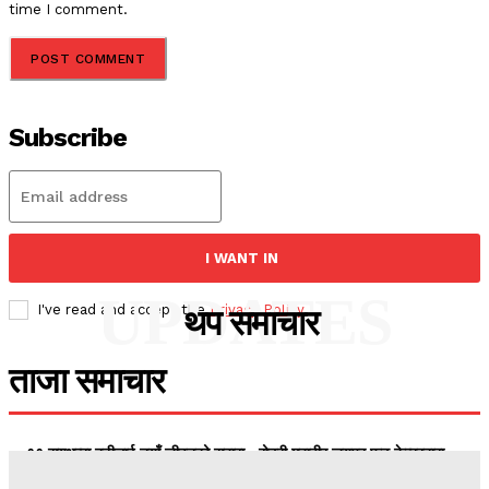
time I comment.
Subscribe
I WANT IN
UPDATES
I've read and accept the
Privacy Policy
.
थप समाचार
ताजा समाचार
११ सयभन्दा बढीलाई नयाँ जीवनको सहारा : रोटरी महावीर जयपुर फुट केन्द्रद्वारा
निःशुल्क कृत्रिम हात–खुट्टा वितरण